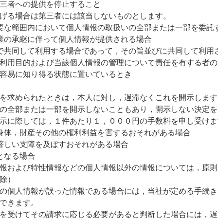
三者への提供を停止すること
げる場合は第三者には該当しないものとします。
要な範囲内において個人情報の取扱いの全部または一部を委託
業の承継に伴って個人情報が提供される場合
で共同して利用する場合であって，その旨並びに共同して利用
利用目的および当該個人情報の管理について責任を有する者の
容易に知り得る状態に置いているとき
を求められたときは，本人に対し，遅滞なくこれを開示します
の全部または一部を開示しないこともあり，開示しない決定を
示に際しては，１件あたり１，０００円の手数料を申し受けま
身体，財産その他の権利利益を害するおそれがある場合
著しい支障を及ぼすおそれがある場合
となる場合
報および特性情報などの個人情報以外の情報については，原則
除）
の個人情報が誤った情報である場合には，当社が定める手続き
できます。
を受けてその請求に応じる必要があると判断した場合には，遅