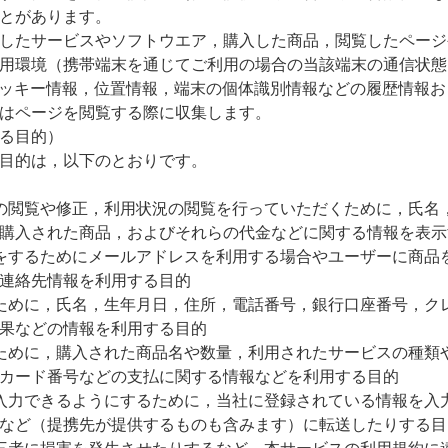
とがあります。
したサービスやソフトウエア，購入した商品，閲覧したページ
用環境（携帯端末を通じてご利用の場合の当該端末の通信状態
クッキー情報，位置情報，端末の個体識別情報などの履歴情報
はページを閲覧する際に収集します。
る目的）
目的は，以下のとおりです。
の閲覧や修正，利用状況の閲覧を行っていただくために，氏名
購入された商品，およびそれらの代金などに関する情報を表示
をするためにメールアドレスを利用する場合やユーザーに商品
連絡先情報を利用する目的
ために，氏名，生年月日，住所，電話番号，銀行口座番号，ク
果などの情報を利用する目的
ために，購入された商品名や数量，利用されたサービスの種類
カード番号などの支払に関する情報などを利用する目的
入力できるようにするために，当社に登録されている情報を入
など（提携先が提供するものも含みます）に転送したりする目